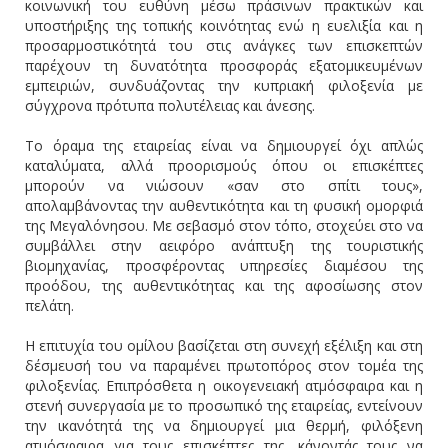
κοινωνική του ευθύνη μέσω πράσινων πρακτικών και
υποστήριξης της τοπικής κοινότητας ενώ η ευελιξία και η
προσαρμοστικότητά του στις ανάγκες των επισκεπτών
παρέχουν τη δυνατότητα προσφοράς εξατομικευμένων
εμπειριών, συνδυάζοντας την κυπριακή φιλοξενία με
σύγχρονα πρότυπα πολυτέλειας και άνεσης.
Το όραμα της εταιρείας είναι να δημιουργεί όχι απλώς
καταλύματα, αλλά προορισμούς όπου οι επισκέπτες
μπορούν να νιώσουν «σαν στο σπίτι τους»,
απολαμβάνοντας την αυθεντικότητα και τη φυσική ομορφιά
της Μεγαλόνησου. Με σεβασμό στον τόπο, στοχεύει στο να
συμβάλλει στην αειφόρο ανάπτυξη της τουριστικής
βιομηχανίας, προσφέροντας υπηρεσίες διαμέσου της
προόδου, της αυθεντικότητας και της αφοσίωσης στον
πελάτη.
Η επιτυχία του ομίλου βασίζεται στη συνεχή εξέλιξη και στη
δέσμευσή του να παραμένει πρωτοπόρος στον τομέα της
φιλοξενίας. Επιπρόσθετα η οικογενειακή ατμόσφαιρα και η
στενή συνεργασία με το προσωπικό της εταιρείας, εντείνουν
την ικανότητά της να δημιουργεί μια θερμή, φιλόξενη
ατμόσφαιρα για τους επισκέπτες της, κάνοντάς τους να