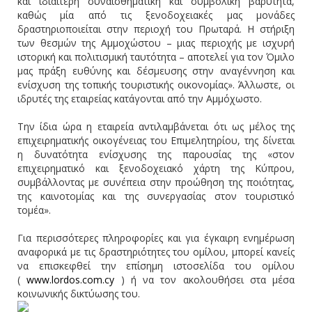
και ιδιαίτερη συναισθηματική και συμβολική βαρύτητα,
καθώς μία από τις ξενοδοχειακές μας μονάδες
δραστηριοποιείται στην περιοχή του Πρωταρά. Η στήριξη
των θεσμών της Αμμοχώστου – μιας περιοχής με ισχυρή
ιστορική και πολιτισμική ταυτότητα – αποτελεί για τον Όμιλο
μας πράξη ευθύνης και δέσμευσης στην αναγέννηση και
ενίσχυση της τοπικής τουριστικής οικονομίας». Άλλωστε, οι
ιδρυτές της εταιρείας κατάγονται από την Αμμόχωστο.
Την ίδια ώρα η εταιρεία αντιλαμβάνεται ότι ως μέλος της
επιχειρηματικής οικογένειας του Επιμελητηρίου, της δίνεται
η δυνατότητα ενίσχυσης της παρουσίας της «στον
επιχειρηματικό και ξενοδοχειακό χάρτη της Κύπρου,
συμβάλλοντας με συνέπεια στην προώθηση της ποιότητας,
της καινοτομίας και της συνεργασίας στον τουριστικό
τομέα».
Για περισσότερες πληροφορίες και για έγκαιρη ενημέρωση
αναφορικά με τις δραστηριότητες του ομίλου, μπορεί κανείς
να επισκεφθεί την επίσημη ιστοσελίδα του ομίλου
(
www.lordos.com.cy
) ή να τον ακολουθήσει στα μέσα
κοινωνικής δικτύωσης του.