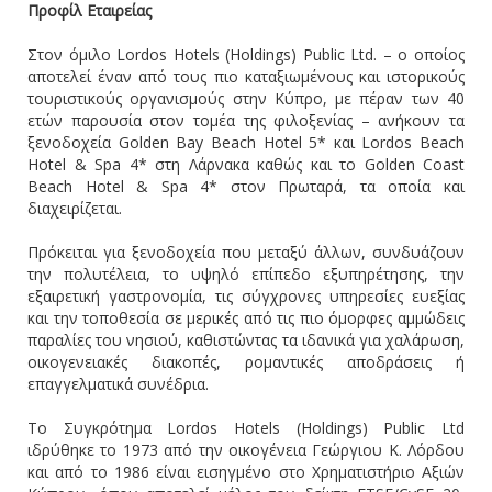
Πρ
οφίλ Εταιρείας
Στον όμιλο Lordos Hotels (Holdings) Public Ltd. – ο οποίος
αποτελεί έναν από τους πιο καταξιωμένους και ιστορικούς
τουριστικούς οργανισμούς στην Κύπρο, με πέραν των 40
ετών παρουσία στον τομέα της φιλοξενίας – ανήκουν τα
ξενοδοχεία Golden Bay Beach Hotel 5* και Lordos Beach
Hotel & Spa 4* στη Λάρνακα καθώς και το Golden Coast
Beach Hotel & Spa 4* στον Πρωταρά, τα οποία και
διαχειρίζεται.
Πρόκειται για ξενοδοχεία που μεταξύ άλλων, συνδυάζουν
την πολυτέλεια, το υψηλό επίπεδο εξυπηρέτησης, την
εξαιρετική γαστρονομία, τις σύγχρονες υπηρεσίες ευεξίας
και την τοποθεσία σε μερικές από τις πιο όμορφες αμμώδεις
παραλίες του νησιού, καθιστώντας τα ιδανικά για χαλάρωση,
οικογενειακές διακοπές, ρομαντικές αποδράσεις ή
επαγγελματικά συνέδρια.
Το Συγκρότημα Lordos Hotels (Holdings) Public Ltd
ιδρύθηκε το 1973 από την οικογένεια Γεώργιου Κ. Λόρδου
και από το 1986 είναι εισηγμένο στο Χρηματιστήριο Αξιών