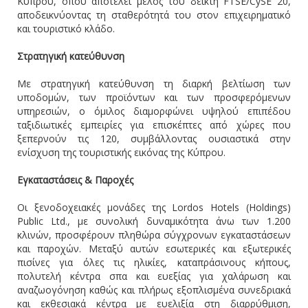
Κύπρου, όπου αποτελεί μέλος του δείκτη FTSE/CySE 20,
αποδεικνύοντας τη σταθερότητά του στον επιχειρηματικό
και τουριστικό κλάδο.
Στρατηγική κατεύθυνση
Με στρατηγική κατεύθυνση τη διαρκή βελτίωση των
υποδομών, των προϊόντων και των προσφερόμενων
υπηρεσιών, ο όμιλος διαμορφώνει υψηλού επιπέδου
ταξιδιωτικές εμπειρίες για επισκέπτες από χώρες που
ξεπερνούν τις 120, συμβάλλοντας ουσιαστικά στην
ενίσχυση της τουριστικής εικόνας της Κύπρου.
Εγκαταστάσεις & Παροχές
Οι ξενοδοχειακές μονάδες της Lordos Hotels (Holdings)
Public Ltd., με συνολική δυναμικότητα άνω των 1.200
κλινών, προσφέρουν πληθώρα σύγχρονων εγκαταστάσεων
και παροχών. Μεταξύ αυτών εσωτερικές και εξωτερικές
πισίνες για όλες τις ηλικίες, καταπράσινους κήπους,
πολυτελή κέντρα σπα και ευεξίας για χαλάρωση και
αναζωογόνηση καθώς και πλήρως εξοπλισμένα συνεδριακά
και εκθεσιακά κέντρα με ευελιξία στη διαρρύθμιση,