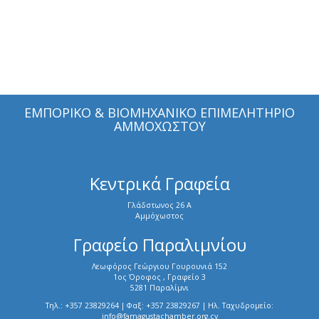
ΕΜΠΟΡΙΚΟ & ΒΙΟΜΗΧΑΝΙΚΟ ΕΠΙΜΕΛΗΤΗΡΙΟ
ΑΜΜΟΧΩΣΤΟΥ
Κεντρικά Γραφεία
Γλάδστωνος 26 Α
Αμμόχωστος
Γραφείο Παραλιμνίου
Λεωφόρος Γεώργιου Γουρουνιά 152
1ος Όροφος , Γραφείο 3
5281 Παραλίμνι
Τηλ.: +357 23829264 | Φαξ: +357 23829267 | Ηλ. Ταχυδρομείο:
info@famagustachamber.org.cy