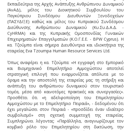
Εκπαιδεύτρια της Αρχής Ανάπτυξης Ανθρώπινου Δυναμικού
(ΑνΑΔ), μέλος του Διοικητικού Συμβουλίου του
Παγκύπριου Συνδέσμου Διευθυντών Ξενοδοχείων
(ΠΑΣΥΔΙΞΕ) καθώς και μέλος του Κυπριακού Συνδέσμου
Διεύθυνσης Ανθρώπινου Δυναμικού (Κυ.Συ.Δ.Α.Δ. -
CyHRMA) και της Κυπριακής Ομοσπονδίας Γυναικών
Επιχειρηματιών Επαγγελματιών (Κ.Ο.Γ.Ε.Ε. - BPW Cyprus). Η
κα. Τζούμπα είναι σήμερα Διευθύντρια και ιδιοκτήτρια της
εταιρείας Eva Tzoumpa Human Resource Services Ltd.
Όπως αναφέρει η κα. Τζούμπα: «Η εγγραφή στο Εμπορικό
και Βιομηχανικό Επιμελητήριο Αμμοχώστου αποτελεί
στρατηγική επιλογή που εναρμονίζεται απόλυτα με το
όραμα και την αποστολή της εταιρείας μας: τη στήριξη και
ανάπτυξη του ανθρώπινου δυναμικού στον τουριστικό
τομέα, μέσα από καινοτόμες πρακτικές και συνεργασίες».
Προσθέτει ότι «η αδελφοποίηση του Επιμελητηρίου
Αμμοχώστου με το Επιμελητήριο Πειραιά», - δεδομένου ότι
έχει μεγαλώσει στον Πειραιά - «προσδίδει έναν ιδιαίτερο
συμβολισμό» στη σχετική συμμετοχή της εταιρείας.
Συμπληρώνει λέγοντας: «Παράλληλα, αναγνωρίζουμε τον
κομβικό ρόλο του Επιμελητηρίου στη δικτύωση, την