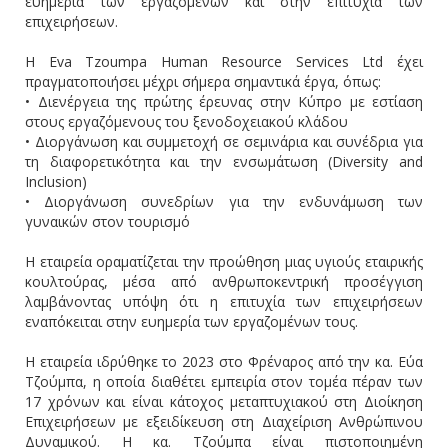
ευημερία των εργαζομένων και στην επιτυχία των
επιχειρήσεων.
Η Eva Tzoumpa Human Resource Services Ltd έχει
πραγματοποιήσει μέχρι σήμερα σημαντικά έργα, όπως:
• Διενέργεια της πρώτης έρευνας στην Κύπρο με εστίαση
στους εργαζόμενους του ξενοδοχειακού κλάδου
• Διοργάνωση και συμμετοχή σε σεμινάρια και συνέδρια για
τη διαφορετικότητα και την ενσωμάτωση (Diversity and
Inclusion)
• Διοργάνωση συνεδρίων για την ενδυνάμωση των
γυναικών στον τουρισμό
Η εταιρεία οραματίζεται την προώθηση μιας υγιούς εταιρικής
κουλτούρας, μέσα από ανθρωποκεντρική προσέγγιση
λαμβάνοντας υπόψη ότι η επιτυχία των επιχειρήσεων
εναπόκειται στην ευημερία των εργαζομένων τους.
Η εταιρεία ιδρύθηκε το 2023 στο Φρέναρος από την κα. Εύα
Τζούμπα, η οποία διαθέτει εμπειρία στον τομέα πέραν των
17 χρόνων και είναι κάτοχος μεταπτυχιακού στη Διοίκηση
Επιχειρήσεων με εξειδίκευση στη Διαχείριση Ανθρώπινου
Δυναμικού. Η κα. Τζούμπα είναι πιστοποιημένη