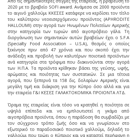
Από τις σημαντικότερες στιγμές της εταιρείας, η βράβευση το
2020 με το βραβείο SOFI award. Ανάμεσα σε 2000 προϊόντα
το αιγινό χαλλούμι ΚΚΕΣΕΣ κατάφερε να κερδίσει τον τίτλο
του καλύτερου νεοεισερχόμενου προϊόντος (APHRODITE
HALLOUMI) στην αγορά των Ηνωμένων Πολιτείων Αμερικής
στην κατηγορία των τυριών από αιγοπρόβειο γάλα. Τη
διοργάνωση των σημαντικών αυτών βραβείων έχει ο S.F.A
(Specialty Food Association – U.S.A), θεσμός ο οποίος
ξεκίνησε πριν από 47 χρόνια και που σκοπό έχει την
ανάδειξη και προβολή των καλυτέρων ποιοτικά προϊόντων
ανά κατηγορία στα τρόφιμα που διακινούνται στην αγορά
των Η.Π.Α. Τα προϊόντα κρίθηκαν βάσει της γεύσης, υφής,
αρώματος και ποιότητας των συστατικών. Σε μια τέτοια
αγορά, που ξεπερνά τα 158 δις. δολαρίων Αμερικής είναι
μεγάλη τιμή και διάκριση για την Κύπρο όσο αλλά και για
την εταιρεία Γ&Ι ΚΕΣΕΣ ΓΑΛΑΚΤΟΚΟΜΙΚΑ ΠΡΟΙΟΝΤΑ ΛΤΔ.
Όραμα της εταιρείας είναι τόσο να κρατηθεί η ποιότητα σε
υψηλά επίπεδα και να εμπλουτιστεί η γκάμα από
αιγοπρόβεια προϊόντα, όπου η παράδοση θα συμβαδίζει με
τον σύγχρονο τρόπο ζωής όσο και να γνωρίσουν στο
εξωτερικό το παραδοσιακό ποιοτικό χαλλούμι, δηλαδή το
χαλλούμι που τρώει ο Κύπριος και να καταστεί περήφανη η