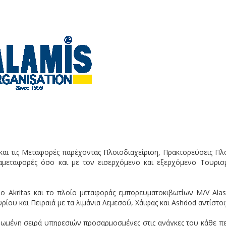
και τις Μεταφορές παρέχοντας Πλοιοδιαχείριση, Πρακτορεύσεις Πλο
 Διαμεταφορές όσο και με τον εισερχόμενο και εξερχόμενο Τουρισ
Ro Akritas και το πλοίο μεταφοράς εμπορευματοκιβωτίων Μ/V Alas
ίου και Πειραιά με τα λιμάνια Λεμεσού, Χάιφας και Ashdod αντίστοι
ρωμένη σειρά υπηρεσιών προσαρμοσμένες στις ανάγκες του κάθε πε