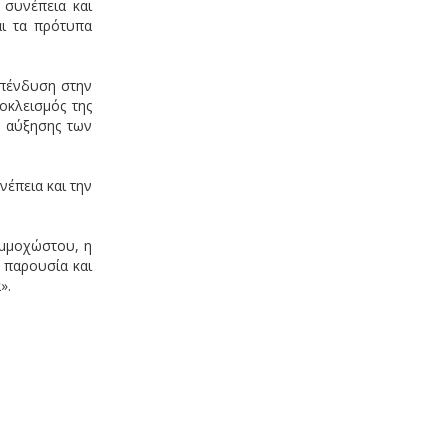
 συνέπεια και
αι τα πρότυπα
επένδυση στην
οκλεισμός της
α αύξησης των
νέπεια και την
Αμμοχώστου, η
ν παρουσία και
α».