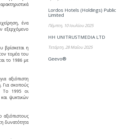
χαρακτηριστικά
Lordos Hotels (Holdings) Public
Limited
ιχείρηση, ένα
Πέμπτη, 10 Ιουλίου 2025
ον εξερχόμενο
HH UNITRUSTMEDIA LTD
Τετάρτη, 28 Μαΐου 2025
υ βρίσκεται η
τον τομέα του
Geevo®
αι το 1986 με
για αξιόπιστη
. Για σκοπούς
. Το 1995 οι
 και ψυκτικών
ο αξιόπιστους
τη δυνατότητα