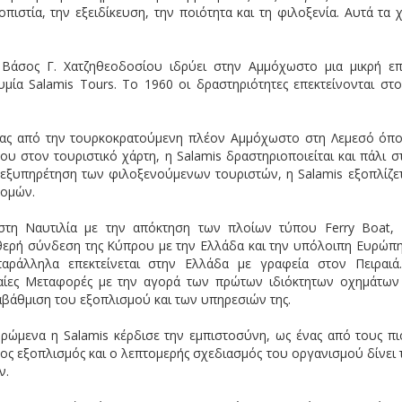
πιστία, την εξειδίκευση, την ποιότητα και τη φιλοξενία. Αυτά τα 
 Βάσος Γ. Χατζηθεοδοσίου ιδρύει στην Αμμόχωστο μια μικρή επ
υμία Salamis Tours. Το 1960 οι δραστηριότητες επεκτείνονται στ
είας από την τουρκοκρατούμενη πλέον Αμμόχωστο στη Λεμεσό όπο
υ στον τουριστικό χάρτη, η Salamis δραστηριοποιείται και πάλι σ
εξυπηρέτηση των φιλοξενούμενων τουριστών, η Salamis εξοπλίζετ
ρομών.
στη Ναυτιλία με την απόκτηση των πλοίων τύπου Ferry Boat, 
αθερή σύνδεση της Κύπρου με την Ελλάδα και την υπόλοιπη Ευρώπη
αράλληλα επεκτείνεται στην Ελλάδα με γραφεία στον Πειραιά
ρσαίες Μεταφορές με την αγορά των πρώτων ιδιόκτητων οχημάτων
αβάθμιση του εξοπλισμού και των υπηρεσιών της.
ρώμενα η Salamis κέρδισε την εμπιστοσύνη, ως ένας από τους πι
νος εξοπλισμός και ο λεπτομερής σχεδιασμός του οργανισμού δίνει 
ν.