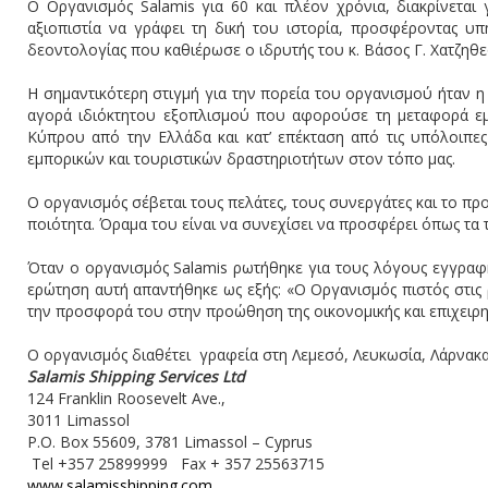
Ο Οργανισμός Salamis για 60 και πλέον χρόνια, διακρίνεται 
αξιοπιστία να γράφει τη δική του ιστορία, προσφέροντας υ
δεοντολογίας που καθιέρωσε ο ιδρυτής του κ. Βάσος Γ. Χατζηθ
Η σημαντικότερη στιγμή για την πορεία του οργανισμού ήταν 
αγορά ιδιόκτητου εξοπλισμού που αφορούσε τη μεταφορά εμ
Κύπρου από την Ελλάδα και κατ’ επέκταση από τις υπόλοιπε
εμπορικών και τουριστικών δραστηριοτήτων στον τόπο μας.
Ο οργανισμός σέβεται τους πελάτες, τους συνεργάτες και το προ
ποιότητα. Όραμα του είναι να συνεχίσει να προσφέρει όπως τα τ
Όταν ο οργανισμός Salamis ρωτήθηκε για τους λόγους εγγραφ
ερώτηση αυτή απαντήθηκε ως εξής: «Ο Οργανισμός πιστός στις ρ
την προσφορά του στην προώθηση της οικονομικής και επιχειρημ
Ο οργανισμός διαθέτει γραφεία στη Λεμεσό, Λευκωσία, Λάρνακα 
Salamis Shipping Services Ltd
124 Franklin Roosevelt Ave.,
3011 Limassol
P.O. Box 55609, 3781 Limassol – Cyprus
Tel +357 25899999 Fax + 357 25563715
www.salamisshipping.com