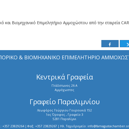
ρικό και Βιομηχανικό Επιμελητήριο Αμμοχώστου από την εταιρεία 
ΠΟΡΙΚΟ & ΒΙΟΜΗΧΑΝΙΚΟ ΕΠΙΜΕΛΗΤΗΡΙΟ ΑΜΜΟΧΩΣ
Κεντρικά Γραφεία
Γλάδστωνος 26 Α
Αμμόχωστος
Γραφείο Παραλιμνίου
Λεωφόρος Γεώργιου Γουρουνιά 152
1ος Όροφος , Γραφείο 3
5281 Παραλίμνι
.: +357 23829264 | Φαξ: +357 23829267 | Ηλ. Ταχυδρομείο: info@famagustachamber.or