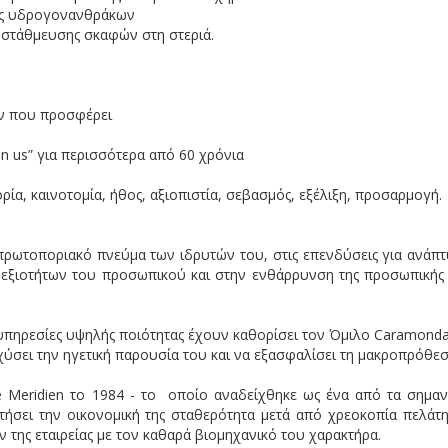
ξης υδρογονανθράκων
 στάθμευσης σκαφών στη στεριά.
ων που προσφέρει
on us” για περισσότερα από 60 χρόνια
ορία, καινοτομία, ήθος, αξιοπιστία, σεβασμός, εξέλιξη, προσαρμογή.
πρωτοποριακό πνεύμα των ιδρυτών του, στις επενδύσεις για ανάπτ
εξιοτήτων του προσωπικού και στην ενθάρρυνση της προσωπικής
ι υπηρεσίες υψηλής ποιότητας έχουν καθορίσει τον Όμιλο Caramondani
χύσει την ηγετική παρουσία του και να εξασφαλίσει τη μακροπρόθε
e Meridien το 1984 - τo οποίο αναδείχθηκε ως ένα από τα σημαν
τήσει την οικονομική της σταθερότητα μετά από χρεοκοπία πελάτη
 της εταιρείας με τον καθαρά βιομηχανικό του χαρακτήρα.