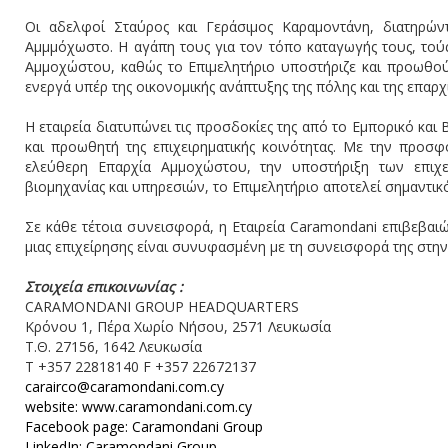
Οι αδελφοί Σταύρος και Γεράσιμος Καραμοντάνη, διατηρών
Αμμμόχωστο. Η αγάπη τους για τον τόπο καταγωγής τους, τού
Αμμοχώστου, καθώς το Επιμελητήριο υποστήριζε και προωθού
ενεργά υπέρ της οικονομικής ανάπτυξης της πόλης και της επαρ
Η εταιρεία διατυπώνει τις προσδοκίες της από το Εμπορικό κα
και προωθητή της επιχειρηματικής κοινότητας. Με την πρ
ελεύθερη Επαρχία Αμμοχώστου, την υποστήριξη των επιχ
βιομηχανίας και υπηρεσιών, το Επιμελητήριο αποτελεί σημαντικ
Σε κάθε τέτοια συνεισφορά, η Εταιρεία Caramondani επιβεβαιώ
μιας επιχείρησης είναι συνυφασμένη με τη συνεισφορά της στη
Στοιχεία επικοινωνίας :
CARAMONDANI GROUP HEADQUARTERS
Κρόνου 1, Πέρα Χωρίο Νήσου, 2571 Λευκωσία
Τ.Θ. 27156, 1642 Λευκωσία
T +357 22818140 F +357 22672137
carairco@caramondani.com.cy
website: www.caramondani.com.cy
Facebook page: Caramondani Group
LinkedIn: Caramondani Group