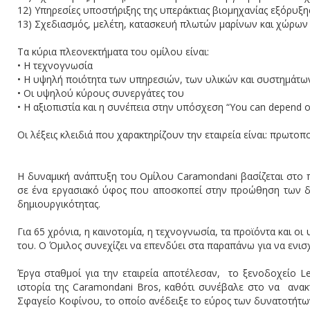
12) Υπηρεσίες υποστήριξης της υπεράκτιας βιομηχανίας εξόρυ
13) Σχεδιασμός, μελέτη, κατασκευή πλωτών μαρίνων και χώρων
Τα κύρια πλεονεκτήματα του ομίλου είναι:
• Η τεχνογνωσία
• H υψηλή ποιότητα των υπηρεσιών, των υλικών και συστημάτ
• Οι υψηλού κύρους συνεργάτες του
• Η αξιοπιστία και η συνέπεια στην υπόσχεση “You can depend 
Οι λέξεις κλειδιά που χαρακτηρίζουν την εταιρεία είναι: πρωτοπ
Η δυναμική ανάπτυξη του Ομίλου Caramondani βασίζεται στο 
σε ένα εργασιακό ύφος που αποσκοπεί στην προώθηση των δ
δημιουργικότητας.
Για 65 χρόνια, η καινοτομία, η τεχνογνωσία, τα προϊόντα και ο
του. Ο Όμιλος συνεχίζει να επενδύει στα παραπάνω για να ενισ
Έργα σταθμοί για την εταιρεία αποτέλεσαν, το ξενοδοχείο L
ιστορία της Caramondani Bros, καθότι συνέβαλε στο να ανακ
Σφαγείο Κοφίνου, το οποίο ανέδειξε το εύρος των δυνατοτήτων