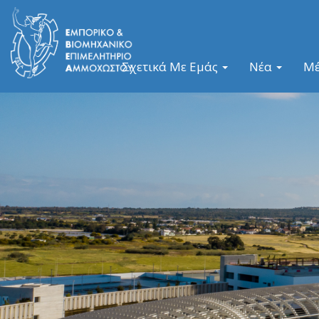
Σχετικά Με Εμάς
Νέα
Μ
Previous