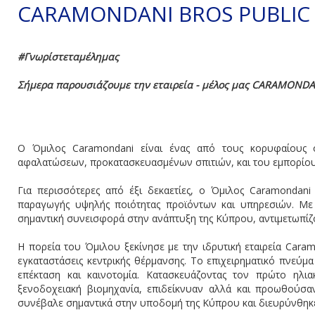
CARAMONDANI BROS PUBLIC
#Γνωρίστεταμέλημας
Σήμερα παρουσιάζουμε την εταιρεία - μέλος μας CARAMONDA
Ο Όμιλος Caramondani είναι ένας από τους κορυφαίους ο
αφαλατώσεων, προκατασκευασμένων σπιτιών, και του εμπορίου
Για περισσότερες από έξι δεκαετίες, ο Όμιλος Caramondani 
παραγωγής υψηλής ποιότητας προϊόντων και υπηρεσιών. Με
σημαντική συνεισφορά στην ανάπτυξη της Κύπρου, αντιμετωπίζον
Η πορεία του Όμιλου ξεκίνησε με την ιδρυτική εταιρεία Caram
εγκαταστάσεις κεντρικής θέρμανσης. Το επιχειρηματικό πνε
επέκταση και καινοτομία. Κατασκευάζοντας τον πρώτο ηλι
ξενοδοχειακή βιομηχανία, επιδείκνυαν αλλά και προωθούσαν
συνέβαλε σημαντικά στην υποδομή της Κύπρου και διευρύνθηκε