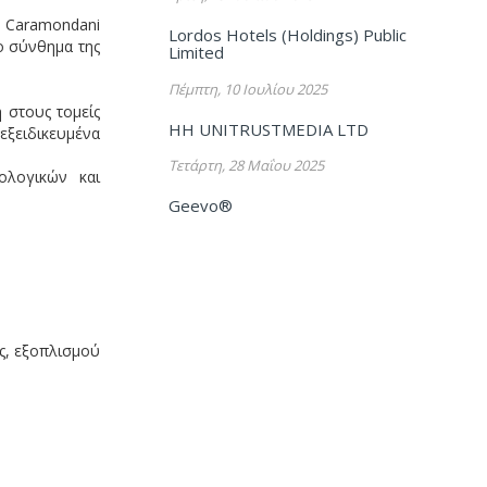
α Caramondani
Lordos Hotels (Holdings) Public
το σύνθημα της
Limited
Πέμπτη, 10 Ιουλίου 2025
 στους τομείς
HH UNITRUSTMEDIA LTD
εξειδικευμένα
Τετάρτη, 28 Μαΐου 2025
ολογικών και
Geevo®
ς, εξοπλισμού