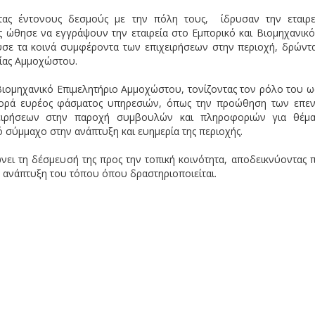
τας έντονους δεσμούς με την πόλη τους, ίδρυσαν την εταιρε
ς ώθησε να εγγράψουν την εταιρεία στο Εμπορικό και Βιομηχανικό
σε τα κοινά συμφέροντα των επιχειρήσεων στην περιοχή, δρώντ
χίας Αμμοχώστου.
ι Βιομηχανικό Επιμελητήριο Αμμοχώστου, τονίζοντας τον ρόλο του ω
οσφορά ευρέος φάσματος υπηρεσιών, όπως την προώθηση των επε
ειρήσεων στην παροχή συμβουλών και πληροφοριών για θέμα
ό σύμμαχο στην ανάπτυξη και ευημερία της περιοχής.
νει τη δέσμευσή της προς την τοπική κοινότητα, αποδεικνύοντας π
ν ανάπτυξη του τόπου όπου δραστηριοποιείται.