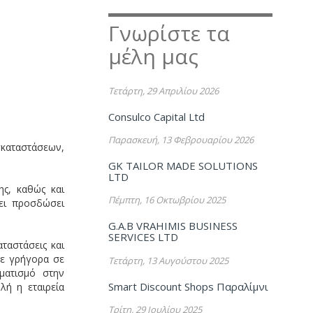
Γνωρίστε τα
μέλη μας
Τετάρτη, 29 Απριλίου 2026
Consulco Capital Ltd
Παρασκευή, 13 Φεβρουαρίου 2026
καταστάσεων,
GK TAILOR MADE SOLUTIONS
LTD
ης, καθώς και
Πέμπτη, 16 Οκτωβρίου 2025
ει προσδώσει
G.A.B VRAHIMIS BUSINESS
SERVICES LTD
ταστάσεις και
σε γρήγορα σε
Τετάρτη, 13 Αυγούστου 2025
ματισμό στην
Smart Discount Shops Παραλίμνι
λή η εταιρεία
Τρίτη, 29 Ιουλίου 2025