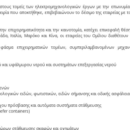
 στους τομείς των ηλεκτρομηχανολογικών έργων με την επωνυμί
πειρία που αποκτήθηκε, επιβεβαιώνουν το δέσιμο της εταιρείας με 
ν επιχειρηματικότητα και την καινοτομία, κατέχει επικεφαλή θέση
δα, Ιταλία, Μαρόκο και Κίνα, οι εταιρείες του Ομίλου διαθέτουν 
φάσμα επιχειρηματικών τομέων, συμπεριλαμβανομένων μηχαν
ύ και υφάλμυρου νερού και συστημάτων επεξεργασίας νερού
μενών
ολογικών ειδών, φωτιστικών, ειδών σήμανσης και οδικής ασφάλεια
γχου πρόσβασης και αυτόματα συστήματα στάθμευσης
fer containers)
ι χώρων στάθμευσης σκαφών και οχημάτων