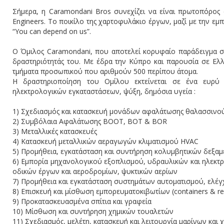
Σήμερα, η Caramondani Bros συνεχίζει να είναι πρωτοπόρος
Engineers. Το ποικίλο της χαρτοφυλάκιο έργων, μαζί με την εμ
“You can depend on us”.
Ο Όμιλος Caramondani, που αποτελεί κορυφαίο παράδειγμα στη
δραστηριότητάς του. Με έδρα την Κύπρο και παρουσία σε Ελλά
τμήματα προσωπικού που αριθμούν 500 περίπου άτομα.
Η δραστηριοποίηση του Ομίλου εκτείνεται σε ένα ευρύ 
ηλεκτρολογικών εγκαταστάσεων, ψύξη, δημόσια υγεία :
1) Σχεδιασμός και κατασκευή μονάδων αφαλάτωσης θαλασσινο
2) Συμβόλαια Αφαλάτωσης ΒΟΟΤ, ΒΟΤ & BOR
3) Μεταλλικές κατασκευές
4) Κατασκευή μεταλλικών αεραγωγών κλιματισμού HVAC
5) Προμήθεια, εγκατάσταση και συντήρηση κολυμβητικών δεξα
6) Εμπορία μηχανολογικού εξοπλισμού, υδραυλικών και ηλεκτρ
οδικών έργων και αεροδρομίων, ψυκτικών αερίων
7) Προμήθεια και εγκατάσταση συστημάτων αυτοματισμού, ελέ
8) Επισκευή και μίσθωση εμπορευματοκιβωτίων (containers & ree
9) Προκατασκευασμένα σπίτια και γραφεία
10) Μίσθωση και συντήρηση χημικών τουαλετών
11) Σχεδιασμός, μελέτη, κατασκευή και λειτουργία μαρίνων κα