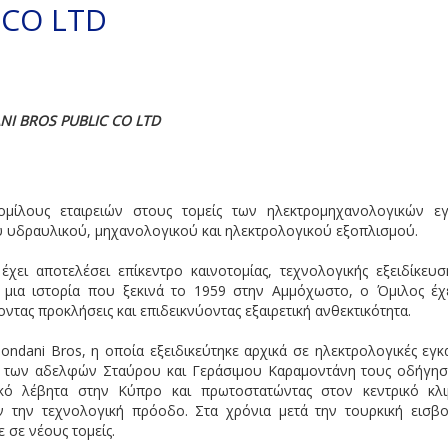
 CO LTD
NI BROS PUBLIC CO LTD
μίλους εταιρειών στους τομείς των ηλεκτρομηχανολογικών εγ
 υδραυλικού, μηχανολογικού και ηλεκτρολογικού εξοπλισμού.
έχει αποτελέσει επίκεντρο καινοτομίας, τεχνολογικής εξειδίκευσ
 μια ιστορία που ξεκινά το 1959 στην Αμμόχωστο, ο Όμιλος έχ
τας προκλήσεις και επιδεικνύοντας εξαιρετική ανθεκτικότητα.
ondani Bros, η οποία εξειδικεύτηκε αρχικά σε ηλεκτρολογικές εγκα
ύμα των αδελφών Σταύρου και Γεράσιμου Καραμοντάνη τους οδήγη
ακό λέβητα στην Κύπρο και πρωτοστατώντας στον κεντρικό κλι
 την τεχνολογική πρόοδο. Στα χρόνια μετά την τουρκική εισβο
 σε νέους τομείς.