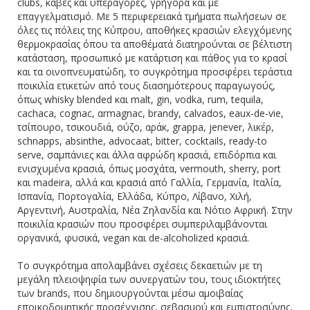
clubs, κάβες και υπεραγορές, γρήγορα και με
επαγγελματισμό. Με 5 περιφερειακά τμήματα πωλήσεων σε
όλες τις πόλεις της Κύπρου, αποθήκες κρασιών ελεγχόμενης
θερμοκρασίας όπου τα αποθέματά διατηρούνται σε βέλτιστη
κατάσταση, προσωπικό με κατάρτιση και πάθος για το κρασί
και τα οινοπνευματώδη, το συγκρότημα προσφέρει τεράστια
ποικιλία ετικετών από τους διασημότερους παραγωγούς,
όπως whisky blended και malt, gin, vodka, rum, tequila,
cachaca, cognac, αrmagnac, brandy, calvados, eaux-de-vie,
τσίπουρο, τσικουδιά, ούζο, αράκ, grappa, jenever, λικέρ,
schnapps, absinthe, advocaat, bitter, cocktails, ready-to
serve, σαμπάνιες και άλλα αφρώδη κρασιά, επιδόρπια και
ενισχυμένα κρασιά, όπως μοσχάτα, vermouth, sherry, port
και madeira, αλλά και κρασιά από Γαλλία, Γερμανία, Ιταλία,
Ισπανία, Πορτογαλία, Ελλάδα, Κύπρο, Λίβανο, Χιλή,
Αργεντινή, Αυστραλία, Νέα Ζηλανδία και Νότιο Αφρική. Στην
ποικιλία κρασιών που προσφέρει συμπεριλαμβάνονται
οργανικά, φυσικά, vegan και de-alcoholized κρασιά.
Το συγκρότημα απολαμβάνει σχέσεις δεκαετιών με τη
μεγάλη πλειοψηφία των συνεργατών του, τους ιδιοκτήτες
των brands, που δημιουργούνται μέσω αμοιβαίας
εποικοδομητικής προσέγγισης, σεβασμού και εμπιστοσύνης,