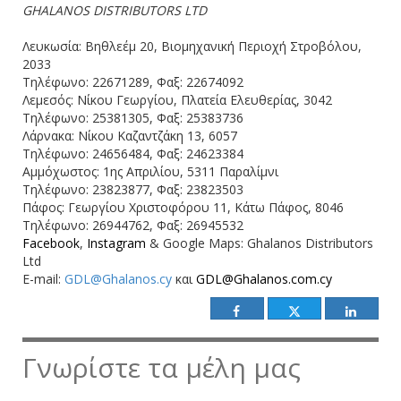
GHALANOS DISTRIBUTORS LTD
Λευκωσία: Βηθλεέμ 20, Βιομηχανική Περιοχή Στροβόλου,
2033
Tηλέφωνο: 22671289, Φαξ: 22674092
Λεμεσός: Νίκου Γεωργίου, Πλατεία Ελευθερίας, 3042
Τηλέφωνο: 25381305, Φαξ: 25383736
Λάρνακα: Νίκου Καζαντζάκη 13, 6057
Τηλέφωνο: 24656484, Φαξ: 24623384
Αμμόχωστος: 1ης Απριλίου, 5311 Παραλίμνι
Tηλέφωνο: 23823877, Φαξ: 23823503
Πάφος: Γεωργίου Χριστοφόρου 11, Κάτω Πάφος, 8046
Τηλέφωνο: 26944762, Φαξ: 26945532
Facebook
,
Instagram
& Google Maps: Ghalanos Distributors
Ltd
Ε-mail:
GDL@Ghalanos.cy
και
GDL@Ghalanos.com.cy
Γνωρίστε τα μέλη μας