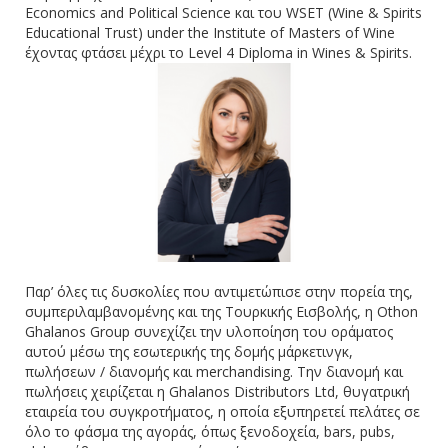
Economics and Political Science και του WSET (Wine & Spirits
Educational Trust) under the Institute of Masters of Wine
έχοντας φτάσει μέχρι το Level 4 Diploma in Wines & Spirits.
Παρ’ όλες τις δυσκολίες που αντιμετώπισε στην πορεία της,
συμπεριλαμβανομένης και της Τουρκικής Εισβολής, η Othon
Ghalanos Group συνεχίζει την υλοποίηση του οράματος
αυτού μέσω της εσωτερικής της δομής μάρκετινγκ,
πωλήσεων / διανομής και merchandising. Την διανομή και
πωλήσεις χειρίζεται η Ghalanos Distributors Ltd, θυγατρική
εταιρεία του συγκροτήματος, η οποία εξυπηρετεί πελάτες σε
όλο το φάσμα της αγοράς, όπως ξενοδοχεία, bars, pubs,