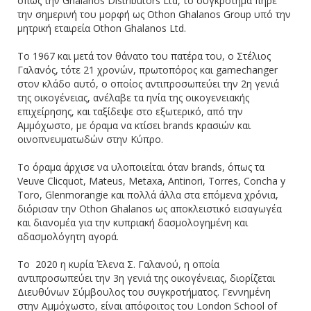
όπως την Ghalanos Distributors Ltd, το συγκρότημα πήρε
την σημερινή του μορφή ως Othon Ghalanos Group υπό την
μητρική εταιρεία Othon Ghalanos Ltd.
Το 1967 και μετά τον θάνατο του πατέρα του, ο Στέλιος
Γαλανός, τότε 21 χρονών, πρωτοπόρος και gamechanger
στον κλάδο αυτό, ο οποίος αντιπροσωπεύει την 2η γενιά
της οικογένειας, ανέλαβε τα ηνία της οικογενειακής
επιχείρησης, και ταξίδεψε στο εξωτερικό, από την
Αμμόχωστο, με όραμα να κτίσει brands κρασιών και
oινοπνευματωδών στην Κύπρο.
Το όραμα άρχισε να υλοποιείται όταν brands, όπως τα
Veuve Clicquot, Mateus, Metaxa, Antinori, Torres, Concha y
Toro, Glenmorangie και πολλά άλλα στα επόμενα χρόνια,
διόρισαν την Othon Ghalanos ως αποκλειστικό εισαγωγέα
και διανομέα για την κυπριακή δασμολογημένη και
αδασμολόγητη αγορά.
Το 2020 η κυρία Έλενα Σ. Γαλανού, η οποία
αντιπροσωπεύει την 3η γενιά της οικογένειας, διορίζεται
Διευθύνων Σύμβουλος του συγκροτήματος. Γεννημένη
στην Αμμόχωστο, είναι απόφοιτος του London School of