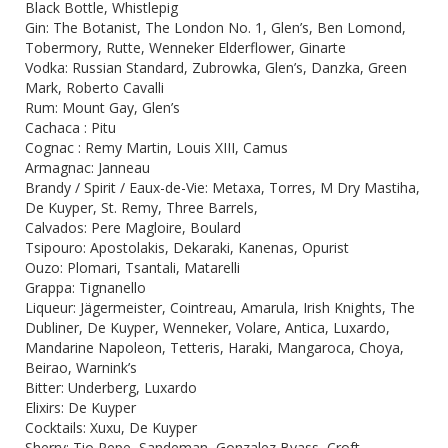
Black Bottle, Whistlepig
Gin: The Botanist, The London No. 1, Glen’s, Ben Lomond,
Tobermory, Rutte, Wenneker Elderflower, Ginarte
Vodka: Russian Standard, Zubrowka, Glen’s, Danzka, Green
Mark, Roberto Cavalli
Rum: Mount Gay, Glen’s
Cachaca : Pitu
Cognac : Remy Martin, Louis XIII, Camus
Armagnac: Janneau
Brandy / Spirit / Eaux-de-Vie: Metaxa, Torres, M Dry Mastiha,
De Kuyper, St. Remy, Three Barrels,
Calvados: Pere Magloire, Boulard
Tsipouro: Apostolakis, Dekaraki, Kanenas, Opurist
Ouzo: Plomari, Tsantali, Matarelli
Grappa: Tignanello
Liqueur: Jägermeister, Cointreau, Amarula, Irish Knights, The
Dubliner, De Kuyper, Wenneker, Volare, Antica, Luxardo,
Mandarine Napoleon, Tetteris, Haraki, Mangaroca, Choya,
Beirao, Warnink’s
Bitter: Underberg, Luxardo
Elixirs: De Kuyper
Cocktails: Xuxu, De Kuyper
Sherry: Tio Pepe, Sandeman, Gonzalez Byass, Croft