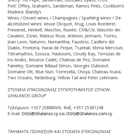
Port: Offley, Graham’s, Sandeman, Ramos Pinto, Cockburn’s
Madeira: Blandy’s
Wines / Desert wines / Champagnes / Sparkling wines / De-
alcoholized wines: Veuve Clicquot, Krug, Louis Roederer,
Freixenet, Henkell, Maschio, Riunite, CIV&CIV, Maschio dei
Cavalieri, Zonin, Mateus Rose, Antinori, Jermann, Torres,
Jean Leon, Natureo, Numanthia, Faustino, Casillero del
Diablo, Frontera, Haras de Pirque, Tsantali, Ktima Mercouri,
Tetramythos, Ezousa, Yiaskouris, Cloudy Bay, Terrazas de
los Andes, Mouton Cadet, Chateau de Pez, Domaine
Faiveley, Domaine Billaud Simon, Georges Duboeuf,
Domaine Ott, Blue Nun, Torresella, Choya, Chateau Ksara,
Two Oceans, Nederburg, Yellow Tail and Peter Lehmann.
ΣΤΟΙΧΕΙΑ ΕΠΙΚΟΙΝΩΝΙΑΣ ΣΥΓΚΡΟΤΗΜΑΤΟΣ OTHON
GHALANOS GROUP
Tηλέφωνο: +357 25888000, Φαξ: +357 25381248
Ε-mail:
OGG@Ghalanos.cy
και
OGG@Ghalanos.com.cy
ΤΜΗΜΑΤΑ ΠΩΛΗΣΕΩΝ ΚΑΙ ΣΤΟΙΧΕΙΑ ΕΠΙΚΟΙΝΩΝΙΑΣ