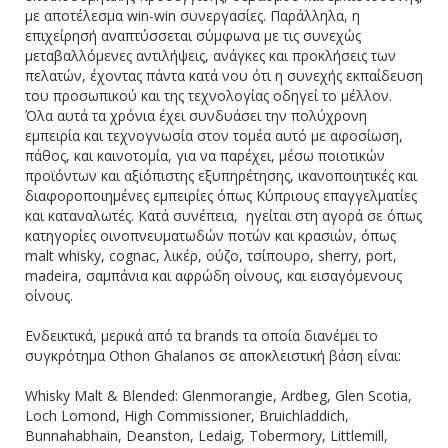
με αποτέλεσμα win-win συνεργασίες. Παράλληλα, η
επιχείρησή αναπτύσσεται σύμφωνα με τις συνεχώς
μεταβαλλόμενες αντιλήψεις, ανάγκες και προκλήσεις των
πελατών, έχοντας πάντα κατά νου ότι η συνεχής εκπαίδευση
του προσωπικού και της τεχνολογίας οδηγεί το μέλλον.
Όλα αυτά τα χρόνια έχει συνδυάσει την πολύχρονη
εμπειρία και τεχνογνωσία στον τομέα αυτό με αφοσίωση,
πάθος, και καινοτομία, για να παρέχει, μέσω ποιοτικών
προϊόντων και αξιόπιστης εξυπηρέτησης, ικανοποιητικές και
διαφοροποιημένες εμπειρίες όπως Κύπριους επαγγελματίες
και καταναλωτές. Κατά συνέπεια, ηγείται στη αγορά σε όπως
κατηγορίες οινοπνευματωδών ποτών και κρασιών, όπως
malt whisky, cognac, λικέρ, ούζο, τσίπουρο, sherry, port,
madeira, σαμπάνια και αφρώδη οίνους, και εισαγόμενους
οίνους.
Ενδεικτικά, μερικά από τα brands τα οποία διανέμει το
συγκρότημα Othon Ghalanos σε αποκλειστική βάση είναι:
Whisky Malt & Blended: Glenmorangie, Ardbeg, Glen Scotia,
Loch Lomond, High Commissioner, Bruichladdich,
Bunnahabhain, Deanston, Ledaig, Tobermory, Littlemill,