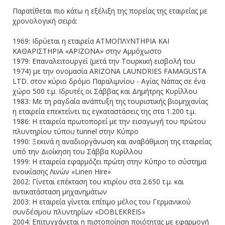
Παρατίθεται πιο κάτω η εξέλιξη της πορείας της εταιρείας με
χρονολογική σειρά:
1969: Ιδρύεται η εταιρεία ΑΤΜΟΠΛΥΝΤΗΡΙΑ ΚΑΙ
ΚΑΘΑΡΙΣΤΗΡΙΑ «ΑΡΙΖΟΝΑ» στην Αμμόχωστο
1979: Επαναλειτουργεί (μετά την Τουρκική εισβολή του
1974) με την ονομασία ARIZONA LAUNDRIES FAMAGUSTA
LTD. στον κύριο δρόμο Παραλιμνίου - Αγίας Νάπας σε ένα
χώρο 500 τ.μ. Ιδρυτές οι Σάββας και Δημήτρης Κυρίλλου
1983: Με τη ραγδαία ανάπτυξη της τουριστικής βιομηχανίας
η εταιρεία επεκτείνει τις εγκαταστάσεις της στα 1.200 τ.μ.
1986: Η εταιρεία πρωτοπορεί με την εισαγωγή του πρώτου
πλυντηρίου τύπου tunnel στην Κύπρο
1990: Ξεκινά η αναδιοργάνωση και αναβάθμιση της εταιρείας
υπό την Διοίκηση του Σάββα Κυρίλλου
1999: Η εταιρεία εφαρμόζει πρώτη στην Κύπρο το σύστημα
ενοικίασης Λινών «Linen Hire»
2002: Γίνεται επέκταση του κτιρίου στα 2.650 τ.μ. και
αντικατάσταση μηχανημάτων
2003: Η εταιρεία γίνεται επίτιμο μέλος του Γερμανικού
συνδέσμου πλυντηρίων «DOBLEKREIS»
2004: Επιτυγχάνεται η πιστοποίηση ποιότητας με εφαρμογή