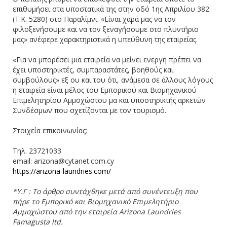
επιθυμήσει στα υποστατικά της στην οδό 1ης Απριλίου 382
(Τ.Κ. 5280) στο Παραλίμνι. «Είναι χαρά μας να τον
φιλοξενήσουμε και να τον ξεναγήσουμε στο πλυντήριο
μας» ανέφερε χαρακτηριστικά η υπεύθυνη της εταιρείας.
«Για να μπορέσει μια εταιρεία να μείνει ενεργή πρέπει να
έχει υποστηρικτές, συμπαραστάτες, βοηθούς και
συμβούλους» εξ ου και του ότι, ανάμεσα σε άλλους λόγους
η εταιρεία είναι μέλος του Εμπορικού και Βιομηχανικού
Επιμελητηρίου Αμμοχώστου μα και υποστηρικτής αρκετών
Συνδέσμων που σχετίζονται με τον τουρισμό.
Στοιχεία επικοινωνίας:
Τηλ. 23721033
email: arizona@cytanet.com.cy
https://arizona-laundries.com/
*Υ.Γ : Το άρθρο συντάχθηκε μετά από συνέντευξη που
πήρε το Εμπορικό και Βιομηχανικό Επιμελητήριο
Αμμοχώστου από την εταιρεία Arizona Laundries
Famagusta ltd.