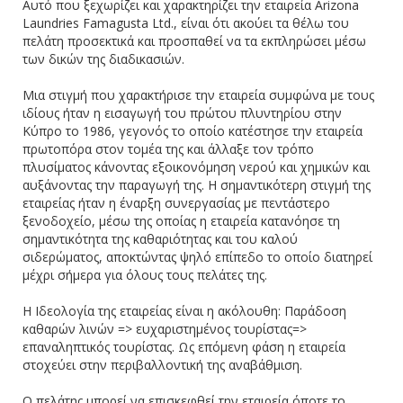
Αυτό που ξεχωρίζει και χαρακτηρίζει την εταιρεία Arizona
Laundries Famagusta Ltd., είναι ότι ακούει τα θέλω του
πελάτη προσεκτικά και προσπαθεί να τα εκπληρώσει μέσω
των δικών της διαδικασιών.
Μια στιγμή που χαρακτήρισε την εταιρεία συμφώνα με τους
ιδίους ήταν η εισαγωγή του πρώτου πλυντηρίου στην
Κύπρο το 1986, γεγονός το οποίο κατέστησε την εταιρεία
πρωτοπόρα στον τομέα της και άλλαξε τον τρόπο
πλυσίματος κάνοντας εξοικονόμηση νερού και χημικών και
αυξάνοντας την παραγωγή της. Η σημαντικότερη στιγμή της
εταιρείας ήταν η έναρξη συνεργασίας με πεντάστερο
ξενοδοχείο, μέσω της οποίας η εταιρεία κατανόησε τη
σημαντικότητα της καθαριότητας και του καλού
σιδερώματος, αποκτώντας ψηλό επίπεδο το οποίο διατηρεί
μέχρι σήμερα για όλους τους πελάτες της.
Η Ιδεολογία της εταιρείας είναι η ακόλουθη: Παράδοση
καθαρών λινών => ευχαριστημένος τουρίστας=>
επαναληπτικός τουρίστας. Ως επόμενη φάση η εταιρεία
στοχεύει στην περιβαλλοντική της αναβάθμιση.
Ο πελάτης μπορεί να επισκεφθεί την εταιρεία όποτε το