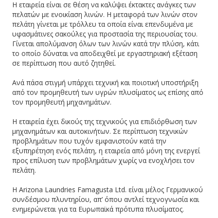
Η εταιρεία είναι σε θέση να καλύψει έκτακτες ανάγκες των
πελατών με ενοικίαση λινών. Η μεταφορά των λινών στον
πελάτη γίνεται με τρόλλευ τα οποία είναι επενδυμένα με
υφασμάτινες σακούλες για προστασία της περιουσίας του.
Γίνεται απολύμανση όλων των λινών κατά την πλύση, κάτι
το οποίο δύναται να αποδειχθεί με εργαστηριακή εξέταση
σε περίπτωση που αυτό ζητηθεί.
Ανά πάσα στιγμή υπάρχει τεχνική και ποιοτική υποστήριξη
από τον προμηθευτή των υγρών πλυσίματος ως επίσης από
τον προμηθευτή μηχανημάτων.
Η εταιρεία έχει δικούς της τεχνικούς για επιδιόρθωση των
μηχανημάτων και αυτοκινήτων. Σε περίπτωση τεχνικών
προβλημάτων που τυχόν εμφανιστούν κατά την
εξυπηρέτηση ενός πελάτη, η εταιρεία από μόνη της ενεργεί
προς επίλυση των προβλημάτων χωρίς να ενοχλήσει τον
πελάτη.
Η Arizona Laundries Famagusta Ltd. είναι μέλος Γερμανικού
συνδέσμου πλυντηρίου, απ’ όπου αντλεί τεχνογνωσία και
ενημερώνεται για τα Ευρωπαϊκά πρότυπα πλυσίματος.