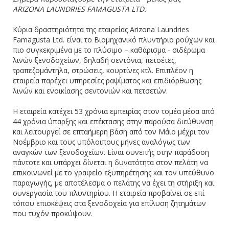
ARIZONA LAUNDRIES FAMAGUSTA LTD.
Κύρια δραστηριότητα της εταιρείας Arizona Laundries
Famagusta Ltd. είναι το Βιομηχανικό πλυντήριο ρούχων και
πιο συγκεκριμένα με το πλύσιμο – καθάρισμα - σιδέρωμα
λινών ξενοδοχείων, δηλαδή σεντόνια, πετσέτες,
τραπεζομάντηλα, στρώσεις, κουρτίνες κτλ. Επιπλέον η
εταιρεία παρέχει υπηρεσίες ραψίματος και επιδιόρθωσης
λινών και ενοικίασης σεντονιών και πετσετών.
Η εταιρεία κατέχει 53 χρόνια εμπειρίας στον τομέα μέσα από
44 χρόνια ύπαρξης και επέκτασης στην παρούσα διεύθυνση
και λειτουργεί σε επταήμερη βάση από τον Μάιο μέχρι τον
Νοέμβριο και τους υπόλοιπους μήνες αναλόγως των
αναγκών των ξενοδοχείων. Είναι συνεπής στην παράδοση
πάντοτε και υπάρχει δίνεται η δυνατότητα στον πελάτη να
επικοινωνεί με το γραφείο εξυπηρέτησης και τον υπεύθυνο
παραγωγής, με αποτέλεσμα ο πελάτης να έχει τη στήριξη και
συνεργασία του πλυντηρίου. Η εταιρεία προβαίνει σε επί
τόπου επισκέψεις στα ξενοδοχεία για επίλυση ζητημάτων
που τυχόν προκύψουν.