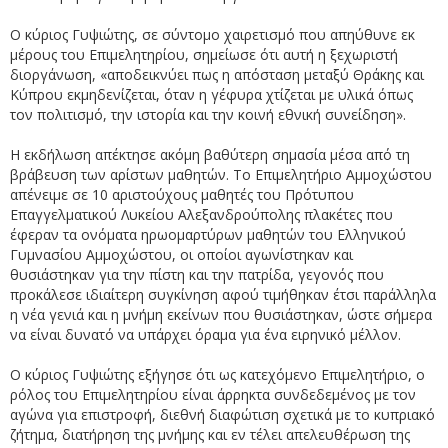
Ο κύριος Γυψιώτης, σε σύντομο χαιρετισμό που απηύθυνε εκ
μέρους του Επιμελητηρίου, σημείωσε ότι αυτή η ξεχωριστή
διοργάνωση, «αποδεικνύει πως η απόσταση μεταξύ Θράκης και
Κύπρου εκμηδενίζεται, όταν η γέφυρα χτίζεται με υλικά όπως
τον πολιτισμό, την ιστορία και την κοινή εθνική συνείδηση».
Η εκδήλωση απέκτησε ακόμη βαθύτερη σημασία μέσα από τη
βράβευση των αρίστων μαθητών. Το Επιμελητήριο Αμμοχώστου
απένειμε σε 10 αριστούχους μαθητές του Πρότυπου
Επαγγελματικού Λυκείου Αλεξανδρούπολης πλακέτες που
έφεραν τα ονόματα ηρωομαρτύρων μαθητών του Ελληνικού
Γυμνασίου Αμμοχώστου, οι οποίοι αγωνίστηκαν και
θυσιάστηκαν για την πίστη και την πατρίδα, γεγονός που
προκάλεσε ιδιαίτερη συγκίνηση αφού τιμήθηκαν έτσι παράλληλα
η νέα γενιά και η μνήμη εκείνων που θυσιάστηκαν, ώστε σήμερα
να είναι δυνατό να υπάρχει όραμα για ένα ειρηνικό μέλλον.
Ο κύριος Γυψιώτης εξήγησε ότι ως κατεχόμενο Επιμελητήριο, ο
ρόλος του Επιμελητηρίου είναι άρρηκτα συνδεδεμένος με τον
αγώνα για επιστροφή, διεθνή διαφώτιση σχετικά με το κυπριακό
ζήτημα, διατήρηση της μνήμης και εν τέλει απελευθέρωση της