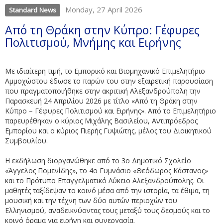
Monday, 27 April 2026
Standard News
Από τη Θράκη στην Κύπρο: Γέφυρες
Πολιτισμού, Μνήμης και Ειρήνης
Με ιδιαίτερη τιμή, το Εμπορικό και Βιομηχανικό Επιμελητήριο
Αμμοχώστου έδωσε το παρών του στην εξαιρετική παρουσίαση
που πραγματοποιήθηκε στην ακριτική Αλεξανδρούπολη την
Παρασκευή 24 Απριλίου 2026 με τίτλο «Από τη Θράκη στην
Κύπρο – Γέφυρες Πολιτισμού και Ειρήνης». Από το Επιμελητήριο
παρευρέθηκαν ο κύριος Μιχάλης Βασιλείου, Αντιπρόεδρος
Εμπορίου και ο κύριος Πιερής Γυψιώτης, μέλος του Διοικητικού
Συμβουλίου.
Η εκδήλωση διοργανώθηκε από το 3ο Δημοτικό Σχολείο
«Άγγελος Πομενίδης», το 4ο Γυμνάσιο «Θεόδωρος Κάστανος»
και το Πρότυπο Επαγγελματικό Λύκειο Αλεξανδρούπολης. Οι
μαθητές ταξίδεψαν το κοινό μέσα από την ιστορία, τα έθιμα, τη
μουσική και την τέχνη των δύο αυτών περιοχών του
Ελληνισμού, αναδεικνύοντας τους μεταξύ τους δεσμούς και το
κοινό όραμα για ειρήνη και συνεργασία.