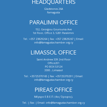
HEADQUARTERS
Gladstonos 26A
Famagusta
PARALIMNI OFFICE
152, Georgiou Gourounia Ave
1st Floor, Office 3, 5281 Paralimni
Tel.: +357 23829264 | Fax: +357 23829267 | Email:
info@famagustachamber.org.cy
LIMASSOL OFFICE
Saint Andrew 339 2nd Floor
Office201
PO BOX 53124
3300 , Limassol
Tel.: +35725370165 | Fax: +35725370291 | Email:
info@famagustachamber.org.cy
PIREAS OFFICE
Μέγαρο Ε.Β.Ε.Π. (4ος Όροφος),
Tel.: | Fax: | Email: info@famagustachamber.org.cy